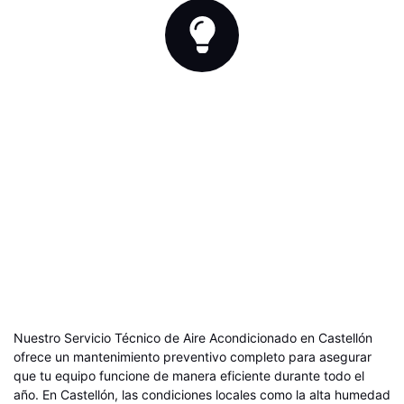
TÉCNICOS CAPACITADOS
Profesionales con experiencia en todas las marcas.
Nuestro Servicio Técnico de Aire Acondicionado en Castellón
ofrece un mantenimiento preventivo completo para asegurar
que tu equipo funcione de manera eficiente durante todo el
año. En Castellón, las condiciones locales como la alta humedad