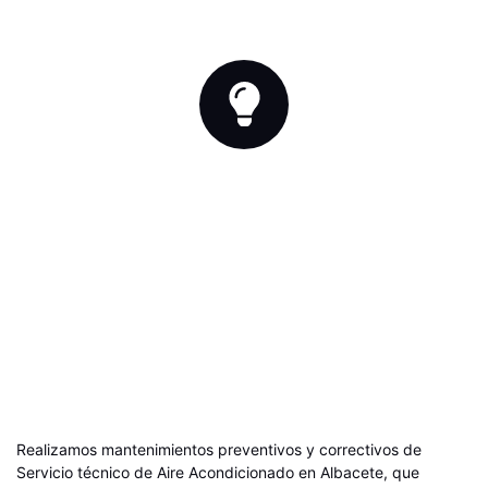
fallos con exactitud y rapidez.
ASISTENCIA LOCAL
Contamos con técnicos cercanos para atención
inmediata en toda Albacete.
Realizamos mantenimientos preventivos y correctivos de
Servicio técnico de Aire Acondicionado en Albacete, que