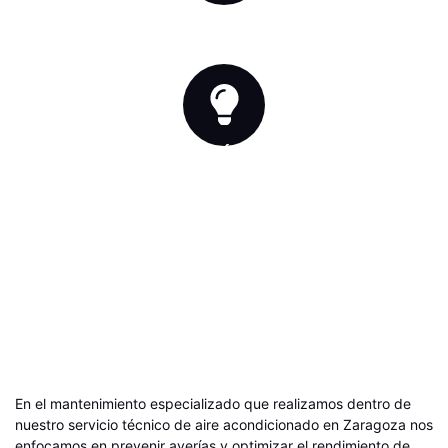
POLVO URBANO
Satura componentes internos rápido.
PICOS ELÉCTRICOS
Dañan placas electrónicas sensibles.
En el mantenimiento especializado que realizamos dentro de
nuestro servicio técnico de aire acondicionado en Zaragoza nos
enfocamos en prevenir averías y optimizar el rendimiento de