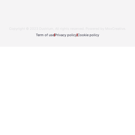
Copyright © 2023 Dustrium, All rights reserved. Powered by MoxCreative.
Term of use
Privacy policy
Cookie policy